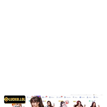
đám.
Bước 1: Truy cập trang chủ, chọn “Đăng ký” để tạo tài
khoản mới.
Bước 2: Nhập thông tin cá nhân và nạp tiền để nhận
chips tham gia.
Bước 3: Từ giao diện chính, vào mục “Casino” và chọn
trò chơi bạn yêu thích như Baccarat, Poker, Tài Xỉu,
Blackjack, Rồng Hổ…
Bước 4: Khi vào bàn, Dealer trực tiếp sẽ hướng dẫn và
điều hành ván chơi – bạn chỉ cần làm theo và đặt cược.
Bước 5: Ván cược diễn ra minh bạch, kết quả công bố
ngay lập tức và tiền thưởng được cộng nhanh vào tài
khoản nếu bạn thắng.