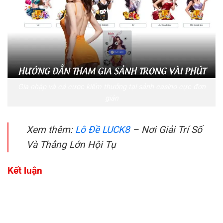
Gia nhập và cá cược kiếm thưởng tại sảnh casino cực đơn
giản
Xem thêm:
Lô Đề LUCK8
– Nơi Giải Trí Số
Và Thắng Lớn Hội Tụ
Kết luận
Casino LUCK8
mang đến trải nghiệm sảnh bài trực tuyến
chất lượng với dealer tiếng Việt chuyên nghiệp, chia bài
trực tiếp và công bố thưởng minh bạch. Đã có hàng nghìn